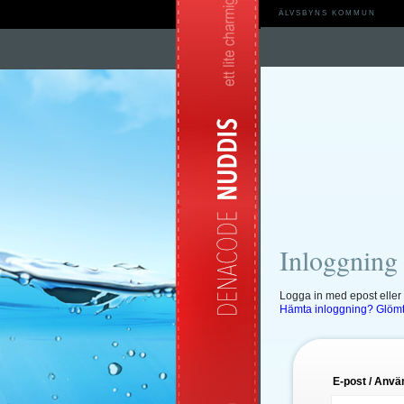
ÄLVSBYNS KOMMUN
Inloggnin
Logga in med epost elle
Hämta inloggning?
Glömt
E-post / Anv